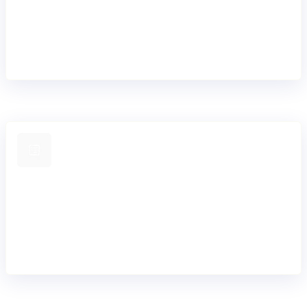
Define y adapta los flujos de trabajo de pago para tus
productos, mercados y necesidades de cumplimiento
normativo sin necesidad de codificar la lógica en
integraciones individuales.
Opera con menor sobrecarga operativa
Envía y recibe pagos mientras Mambu Payments se encarga
del mantenimiento, las investigaciones y las actualizaciones
de los esquemas, reduciendo el esfuerzo y el riesgo
operativo.