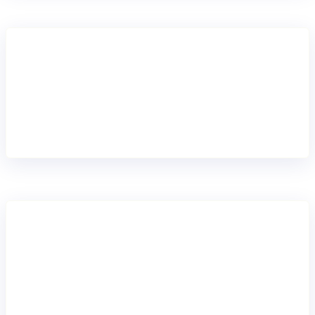
Procesos automatizados
Las operaciones de pago automatizadas reducen los
errores y la carga operativa.
Menor riesgo
Actualizaciones automáticas de las redes de pago y
soporte de homologación integrado para mantener tus