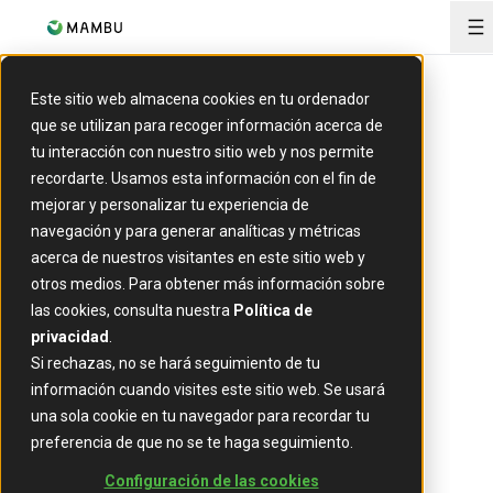
O
Este sitio web almacena cookies en tu ordenador
que se utilizan para recoger información acerca de
tu interacción con nuestro sitio web y nos permite
recordarte. Usamos esta información con el fin de
Pagos
mejorar y personalizar tu experiencia de
Simplifica
navegación y para generar analíticas y métricas
acerca de nuestros visitantes en este sitio web y
los pagos.
otros medios. Para obtener más información sobre
las cookies, consulta nuestra
Política de
Escala
privacidad
.
Si rechazas, no se hará seguimiento de tu
información cuando visites este sitio web. Se usará
con
una sola cookie en tu navegador para recordar tu
preferencia de que no se te haga seguimiento.
confianza.
Configuración de las cookies