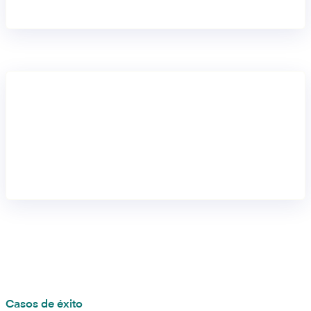
pagos siempre en regla.
Crecimiento a gran escala
99.99% de disponibilidad, más de 300 RPS y una expansión
rápida a través de nuevos métodos de pago.
Casos de éxito