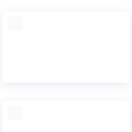
Conéctate entre bancos
Conéctate a bancos socios y esquemas de pago a través
de nuestras API y conectores preconstruidos. Ejecuta
pagos de forma independiente o extiéndelos a nuestro
sistema central sin tener que rediseñar tu arquitectura
tecnológica.
Controla cómo se mueven los pagos