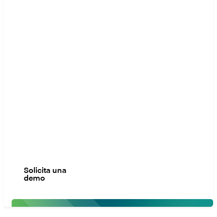
¡Empecemos!
¿Listo
para dar
el
siguiente
paso?
Contáctanos para
modernizar, escalar
y construir el futuro
de las finanzas con
total confianza.
Solicita una
demo