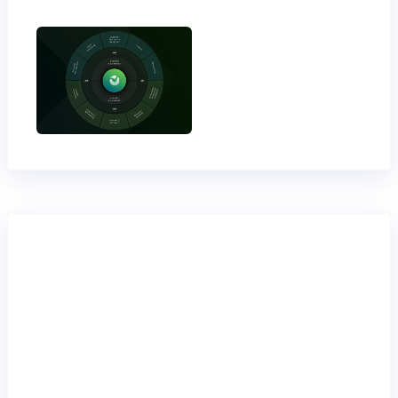
¿Listo
para dar
el
siguiente