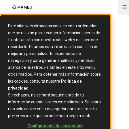
O
Este sitio web almacena cookies en tu ordenador
Creado para la
que se utilizan para recoger información acerca de
tu interacción con nuestro sitio web y nos permite
recordarte. Usamos esta información con el fin de
banca a la
mejorar y personalizar tu experiencia de
navegación y para generar analíticas y métricas
velocidad de la
acerca de nuestros visitantes en este sitio web y
otros medios. Para obtener más información sobre
IA
las cookies, consulta nuestra
Política de
privacidad
.
Si rechazas, no se hará seguimiento de tu
información cuando visites este sitio web. Se usará
Las instituciones financieras más
ambiciosas del mundo confían en Mambu, la
una sola cookie en tu navegador para recordar tu
única plataforma por componentes, lista
preferencia de que no se te haga seguimiento.
para la IA, con un core inteligente que
impulsa la innovación continua.
Configuración de las cookies