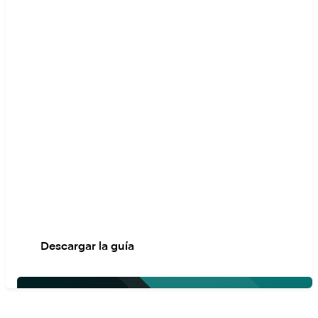
de bajo
riesgo
Esta guía te ofrece un
plan paso a paso para
evitar errores comunes,
mantener la continuidad
de tu negocio y
asegurarte de estar
preparado para lo que
depare el futuro.
Descargar la guía