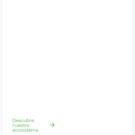
Arma exactamente
lo que tu estrategia
necesita hoy y
reconfigúralo
mañana.
Expándete hacia
nuevos mercados,
conéctate con los
socios del
ecosistema
adecuados y
adáptate a medida
que cambien las
prioridades, sin
encadenar tu
negocio a rutas
tecnológicas fijas.
Descubre
nuestro
ecosistema