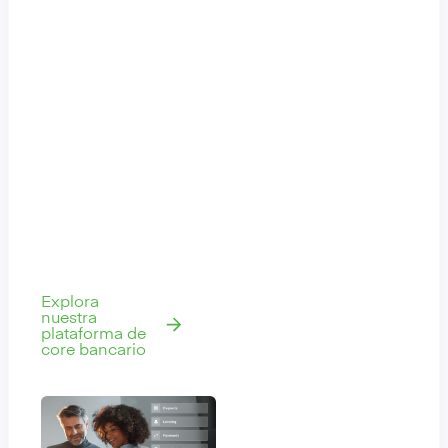
nuevos productos
hasta un 80% más
rápido. Responde
a las demandas de
los clientes en
tiempo real y sigue
mejorando sin
frenar a tus
equipos ni
depender de
largos ciclos de
lanzamiento.
Explora
nuestra
plataforma de
core bancario