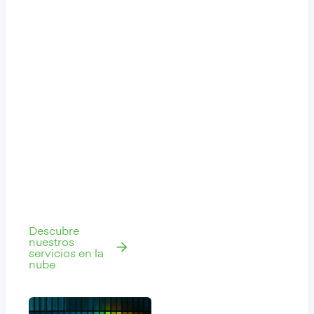
capacidades y
deja atrás los
sistemas
heredados con
una plataforma en
la nube segura,
resiliente y
escalable que
reduce el riesgo y
disminuye el costo
total de propiedad
sin afectar tu
negocio.
Descubre
nuestros
servicios en la
nube