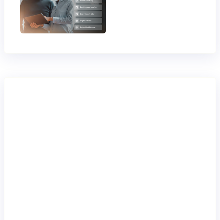
Transformarse
con confianza
Modernízate sin
interrupciones.
Introduce nuevas