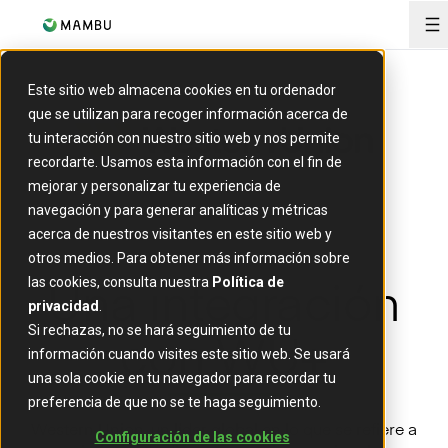
O
Este sitio web almacena cookies en tu ordenador
que se utilizan para recoger información acerca de
tu interacción con nuestro sitio web y nos permite
recordarte. Usamos esta información con el fin de
mejorar y personalizar tu experiencia de
navegación y para generar analíticas y métricas
acerca de nuestros visitantes en este sitio web y
otros medios. Para obtener más información sobre
Una integración
las cookies, consulta nuestra
Política de
privacidad
.
con WU+
Si rechazas, no se hará seguimiento de tu
información cuando visites este sitio web. Se usará
una sola cookie en tu navegador para recordar tu
preferencia de que no se te haga seguimiento.
Western Union, un líder global en lo que se refiere a
Configuración de las cookies