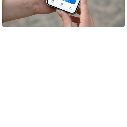
“Nuestro objetivo es liderar el
mercado español de
financiación al consumo a
través del liderazgo tecnológico
y una experiencia de cliente
excepcional. Con la plataforma
componible y API-first de