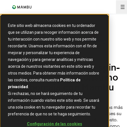
O
Este sitio web almacena cookies en tu ordenador
que se utilizan para recoger información acerca de
tu interacción con nuestro sitio web y nos permite
recordarte. Usamos esta información con el fin de
mejorar y personalizar tu experiencia de
navegación y para generar analíticas y métricas
Impulsando el nuevo spin-
acerca de nuestros visitantes en este sitio web y
off de crédito al consumo
otros medios. Para obtener más información sobre
las cookies, consulta nuestra
Política de
de Ibercaja con Mambu
privacidad
.
Si rechazas, no se hará seguimiento de tu
información cuando visites este sitio web. Se usará
Ibercaja Banco, una de las instituciones financieras más
una sola cookie en tu navegador para recordar tu
consolidadas de España, lanzó en solo ocho meses su
preferencia de que no se te haga seguimiento.
nueva aplicación de préstamos personales, Presto.
Configuración de las cookies
Desarrollada sobre Mambu, la aplicación tiene como